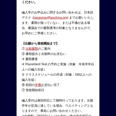
ください。
編入学のお申込みに関するお問い合わせは、日本語
デスク (
japanese@laschina.org
) までお願いいたし
ます。書類が揃っていない、または不備がある場
合、審議会での書類選考の対象となりませんので、
お早めにご準備ください。
【出願から登校開始まで】
①
出願書類
のご案内
② 書類提出と出願料のお支払い
③ 書類審査
④ Placement Test の予約と実施（対象：年長学年以
上への編入生徒）
⑤ クラススケジュールの作成（対象：G6以上への
編入生徒）
⑥ 初回の
学費
お支払い完了
⑦ 登校開始初日
編入受付は個別対応にて随時行っております。出願
学年が定員に達している場合、ウエイティングとな
りますので、事前にお問い合わせください。
※出願料（2500元/人）はお支払い後の返金対応が