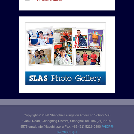
Copyright © 2020 Shanghai Livingston American School 580
Ganxi Road, Changning District, Shanghai Tel: +86 (21) 5218-
8575 email:
info@laschina.org
Fax: +86 (21) 5218-0390
沪ICP备
09026053号-1