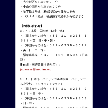
・古北新区から車で約２０分
・中山公園駅から車で約２０分
・地下鉄２号線 淞虹路駅から徒歩１５分
・バス１４１路線 福泉路甘渓路駅から徒歩すぐ
【お問い合わせ】
SＬＡＳ本校 国際部（幼小中高）
・（日本からの場合）＋８６－２１－６２３８－３
５１１ ＜英・日・中・韓＞
・（中国からの場合）０２１－６２３８－３５１１
＜英・日・中・韓＞
・緊急連絡先：１３７－０１９１－０５０４ ＜日本
語＞
E-mail（国際部 日本語対応）：
japanese@laschina.org
SＬＡＳ日本部 バイリンガル幼稚園・バイリンガ
ル小学部（インリッチドクラス）
・（日本からの場合）＋８６－２１－６２３８－９
８５３ ＜日・中＞
・（中国からの場合）０２１－６２３８－９８５３
＜日・中＞
・緊急連絡先：１５８－２１９１－７６１２ ＜日本