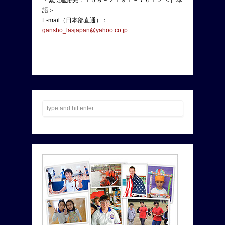
語＞
E-mail（日本部直通）：
gansho_lasjapan@yahoo.co.jp