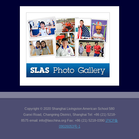
Copyright © 2020 Shanghai Livingston American School 580
Ganxi Road, Changning District, Shanghai Tel: +86 (21) 5218-
8575 email:
info@laschina.org
Fax: +86 (21) 5218-0390
沪ICP备
09026053号-1